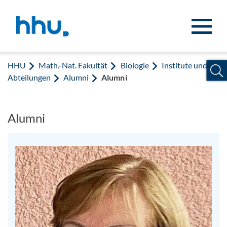
Zum Inhalt springen
Zur Suche springen
HHU
Math.-Nat. Fakultät
Biologie
Institute und
Abteilungen
Alumni
Alumni
Alumni